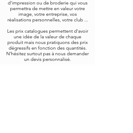
d'impression ou de broderie qui vous
permettra de mettre en valeur votre
image, votre entreprise, vos
réalisations personnelles, votre club ...
Les prix catalogues permettent d'avoir
une idée de la valeur de chaque
produit mais nous pratiquons des prix
dégressifs en fonction des quantités.
N'hésitez surtout pas à nous demander
un devis personnalisé.
Techniques chez ITSgrafic: sérigraphie,
broderie, flex, digital
Informations
Rue Lucien Defays 91 4800
Verviers
Appelez-nous au :
087/ 23 27 27​